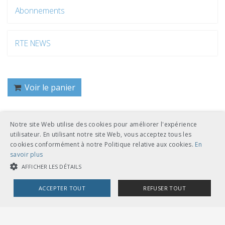
Abonnements
RTE NEWS
Voir le panier
Notre site Web utilise des cookies pour améliorer l'expérience
Retour
utilisateur. En utilisant notre site Web, vous acceptez tous les
cookies conformément à notre Politique relative aux cookies.
En
savoir plus
AFFICHER LES DÉTAILS
ACCEPTER TOUT
REFUSER TOUT
UNION DES TRANSPORTS PUBLICS
Dählhölzliweg 12
COOKIES STRICTEMENT NÉCESSAIRES
CH-3005 Berne
Tél. en contact direct avec l’équipe de l’UTP