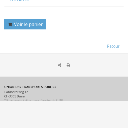
Voir le panier
Retour
UNION DES TRANSPORTS PUBLICS
Dählhölzliweg 12
CH-3005 Berne
Tél. en contact direct avec l’équipe de l’UTP
info@utp.ch
Plan d'accès
OMBUDSSTELLEN
Deutschschweiz