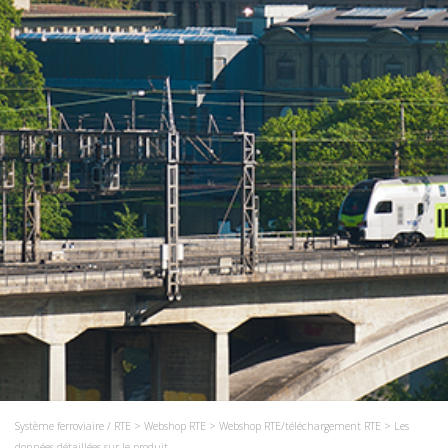
Système ferroviaire / RTE
>
Webshop RTE
>
Webshop RTE/téléchargement RTE
> Les
données détaillées sur le produit