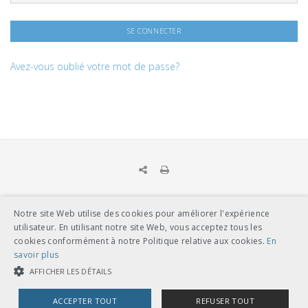
Avez-vous oublié votre mot de passe?
Notre site Web utilise des cookies pour améliorer l'expérience
UNION DES TRANSPORTS PUBLICS
utilisateur. En utilisant notre site Web, vous acceptez tous les
Dählhölzliweg 12
cookies conformément à notre Politique relative aux cookies.
En
CH-3005 Berne
savoir plus
Tél. en contact direct avec l’équipe de l’UTP
info@utp.ch
AFFICHER LES DÉTAILS
Plan d'accès
ACCEPTER TOUT
REFUSER TOUT