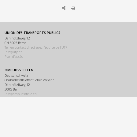
UNION DES TRANSPORTS PUBLICS
Dählhölzliweg 12
CH-3005 Berne
Tél. en contact direct avec l’équipe de l’UTP
info@utp.ch
Plan d'accès
OMBUDSSTELLEN
Deutschschweiz
Ombudsstelle öffentlicher Verkehr
Dählhölzliweg 12
3005 Bern
info@ombudsstelle.ch
Romandie
Service de médiation des transports publics
Dählhölzliweg 12
3005 Berne
info@servicedemediation.ch
LINKS