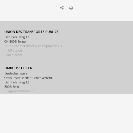
UNION DES TRANSPORTS PUBLICS
Dählhölzliweg 12
CH-3005 Berne
Tél. en contact direct avec l’équipe de l’UTP
info@utp.ch
Plan d'accès
OMBUDSSTELLEN
Deutschschweiz
Ombudsstelle öffentlicher Verkehr
Dählhölzliweg 12
3005 Bern
info@ombudsstelle.ch
Romandie
Service de médiation des transports publics
Dählhölzliweg 12
3005 Berne
info@servicedemediation.ch
LINKS