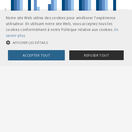
Notre site Web utilise des cookies pour améliorer l'expérience
utilisateur. En utilisant notre site Web, vous acceptez tous les
cookies conformément à notre Politique relative aux cookies.
En
savoir plus
AFFICHER LES DÉTAILS
ACCEPTER TOUT
REFUSER TOUT
COOKIES STRICTEMENT NÉCESSAIRES
COOKIES DE PERFORMANCE
COOKIES DE CIBLAGE
Cookies strictement nécessaires
Cookies de performance
Cookies de ciblage
Les cookies strictement nécessaires habilitent des fonctionnalités de
base du site Web telles que la connexion des utilisateurs et la gestion
des comptes. Le site Web ne peut pas être utilisé correctement sans les