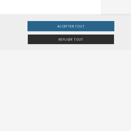
ACCEPTER TOUT
REFUSER TOUT
e site Web ne peut pas être utilisé correctement sans
r Besucher-Cookies zu speichern. Das Cookie-
gemeine Kennung, die zum Verwalten von
te Zahl. Die Art und Weise, wie sie verwendet