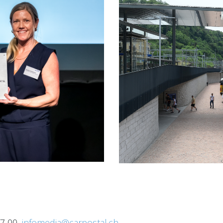
57 00,
infomedia@carpostal.ch