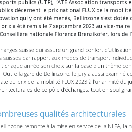
nsports publics (UTP), l’ATE Association transports 
lics décernent le prix national FLUX de la mobilité 
novation qui y ont été menés, Bellinzone s’est dotée
 prix a été remis le 7 septembre 2023 au vice-maire 
Conseillère nationale Florence Brenzikofer, lors de 
nges suisse qui assure un grand confort d’utilisation 
lics suisses par rapport aux modes de transport individ
fait chaque année son choix sur la base d’un thème centra
 Outre la gare de Bellinzone, le jury a aussi examiné c
ate du prix de la mobilité FLUX 2023 à l’unanimité du jury
architecturales de ce pôle d’échanges, tout en soulignan
mbreuses qualités architecturales
ellinzone remonte à la mise en service de la NLFA, la nou