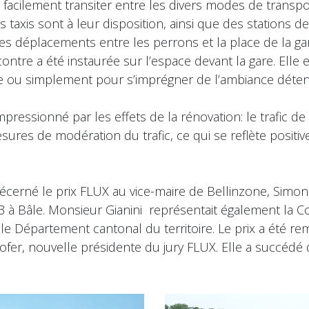
facilement transiter entre les divers modes de transpo
axis sont à leur disposition, ainsi que des stations de 
 des déplacements entre les perrons et la place de la g
ncontre a été instaurée sur l’espace devant la gare. Ell
ente ou simplement pour s’imprégner de l’ambiance déte
pressionné par les effets de la rénovation: le trafic de t
esures de modération du trafic, ce qui se reflète posit
 décerné le prix FLUX au vice-maire de Bellinzone, Simon
3 à Bâle. Monsieur Gianini représentait également la 
 le Département cantonal du territoire. Le prix a été rem
ofer, nouvelle présidente du jury FLUX. Elle a succédé d