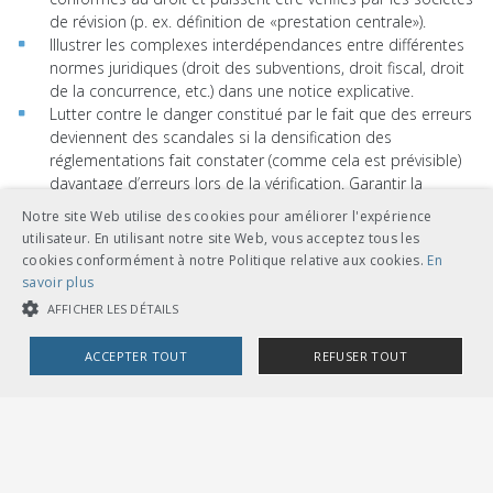
de révision (p. ex. définition de «prestation centrale»).
Illustrer les complexes interdépendances entre différentes
normes juridiques (droit des subventions, droit fiscal, droit
de la concurrence, etc.) dans une notice explicative.
Lutter contre le danger constitué par le fait que des erreurs
deviennent des scandales si la densification des
réglementations fait constater (comme cela est prévisible)
davantage d’erreurs lors de la vérification. Garantir la
lisibilité des réglementations malgré l’accumulation de
Notre site Web utilise des cookies pour améliorer l'expérience
notices explicatives.
utilisateur. En utilisant notre site Web, vous acceptez tous les
cookies conformément à notre Politique relative aux cookies.
En
L’UTP salue cependant vivement la concrétisation des
savoir plus
prescriptions relatives aux comptes d’indemnisation si elle
AFFICHER LES DÉTAILS
permet d’augmenter la transparence vis-à-vis des
commanditaires, de diminuer le risque d’erreurs et d’encadrer la
ACCEPTER TOUT
REFUSER TOUT
marge de manœuvre des entreprises de transport. Dans le
même temps, elle conclut que l’objectif de regagner la confiance
COOKIES STRICTEMENT NÉCESSAIRES
ne peut pas être atteint uniquement en densifiant les
réglementations.
COOKIES DE PERFORMANCE
COOKIES DE CIBLAGE
Pour la suite des opérations, l’UTP souhaite dialoguer avec l’OFT