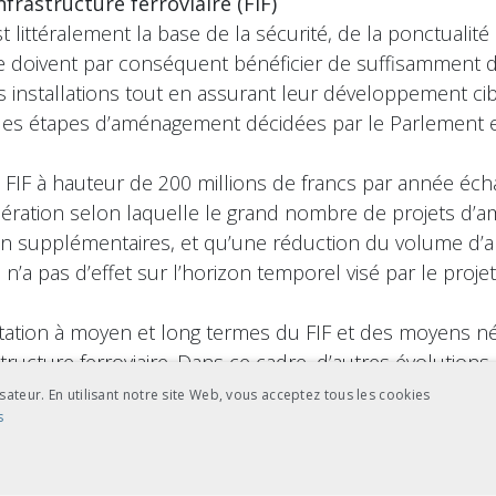
nfrastructure ferroviaire (FIF)
littéralement la base de la sécurité, de la ponctualité et 
se doivent par conséquent bénéficier de suffisamment 
 installations tout en assurant leur développement cibl
des étapes d’aménagement décidées par le Parlement ex
FIF à hauteur de 200 millions de francs par année éch
dération selon laquelle le grand nombre de projets d’
tien supplémentaires, et qu’une réduction du volume 
 n’a pas d’effet sur l’horizon temporel visé par le proje
tation à moyen et long termes du FIF et des moyens néc
structure ferroviaire. Dans ce cadre, d’autres évolutions
vent être considérées de façon globale. L’alimentation d
sateur. En utilisant notre site Web, vous acceptez tous les cookies
s
i doivent être réalisés en commun par les autorités et 
 effectuée une fois publiés les résultats de la phase 
s projets d’aménagement ferroviaires et routiers) anno