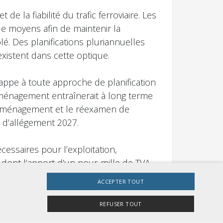
de la fiabilité du trafic ferroviaire. Les
de moyens afin de maintenir la
é. Des planifications pluriannuelles
istent dans cette optique.
appe à toute approche de planification
aménagement entraînerait à long terme
d’aménagement et le réexamen de
t d’allégement 2027.
essaires pour l’exploitation,
, dont l’apport d’un pour-mille de TVA
u fonds doit rester inchangée jusqu’à
ACCEPTER TOUT
la branche, soient connus. En effet,
de réflexion «Transports ’45» (examen
REFUSER TOUT
ncée en janvier 2025 par le DETEC,