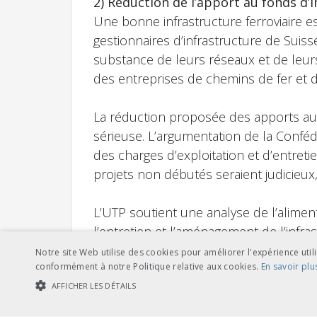
2) Réduction de l’apport au fonds d’i
Une bonne infrastructure ferroviaire est 
gestionnaires d’infrastructure de Suis
substance de leurs réseaux et de leurs
des entreprises de chemins de fer et 
La réduction proposée des apports au 
sérieuse. L’argumentation de la Confé
des charges d’exploitation et d’entre
projets non débutés seraient judicieux,
L’UTP soutient une analyse de l’alimen
l’entretien et l’aménagement de l’infra
limité à 2030 et d’autres facteurs, doi
Notre site Web utilise des cookies pour améliorer l'expérience utili
conformément à notre Politique relative aux cookies.
En savoir plu
ce que les résultats de ces travaux, qu
AFFICHER LES DÉTAILS
une réévaluation pourra seulement être
et classement par ordre de priorité de