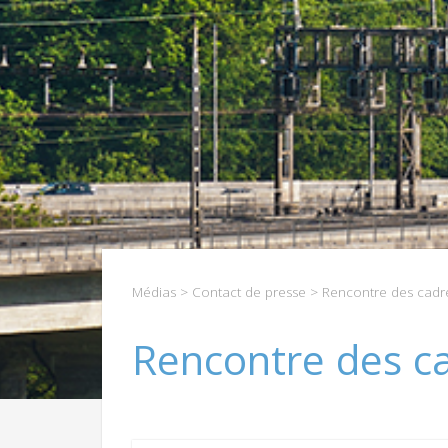
Médias
>
Contact de presse
> Rencontre des cadre
Rencontre des c