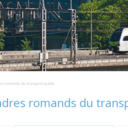
s romands du transport public
adres romands du transp