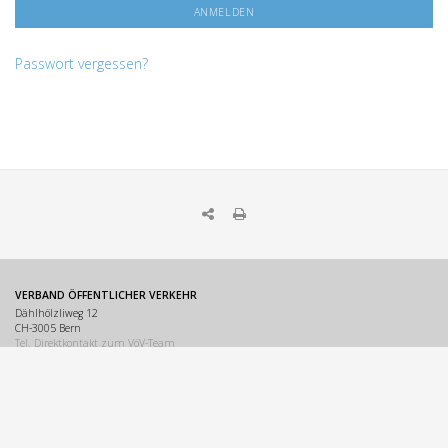
Passwort vergessen?
VERBAND ÖFFENTLICHER VERKEHR
Dählhölzliweg 12
CH-3005 Bern
Tel. Direktkontakt zum VöV-Team
info@voev.ch
Lageplan
OMBUDSSTELLEN
Deutschschweiz