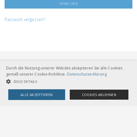
Passwort vergessen?
Durch die Nutzung unserer Website akzeptieren Sie alle Cookies
gemäß unserer Cookie-Richtlinie.
Datenschutzerklärung
ZEIGE DETAILS
VERBAND ÖFFENTLICHER VERKEHR
ALLE AKZEPTIEREN
COOKIES ABLEHNEN
Dählhölzliweg 12
CH-3005 Bern
Tel. Direktkontakt zum VöV-Team
UNBEDINGT NOTWENDIGE COOKIES
LEISTUNGSCOOKIES
info@voev.ch
Lageplan
TARGETING-COOKIES
OMBUDSSTELLEN
Deutschschweiz