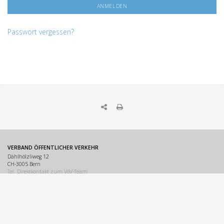
Passwort vergessen?
VERBAND ÖFFENTLICHER VERKEHR
Dählhölzliweg 12
CH-3005 Bern
Tel. Direktkontakt zum VöV-Team
info@voev.ch
Lageplan
OMBUDSSTELLEN
Deutschschweiz