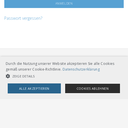
Passwort vergessen?
Durch die Nutzung unserer Website akzeptieren Sie alle Cookies
gemäß unserer Cookie-Richtlinie.
Datenschutzerklärung
ZEIGE DETAILS
VERBAND ÖFFENTLICHER VERKEHR
ALLE AKZEPTIEREN
COOKIES ABLEHNEN
Dählhölzliweg 12
CH-3005 Bern
Tel. Direktkontakt zum VöV-Team
UNBEDINGT NOTWENDIGE COOKIES
LEISTUNGSCOOKIES
info@voev.ch
Lageplan
TARGETING-COOKIES
OMBUDSSTELLEN
Deutschschweiz