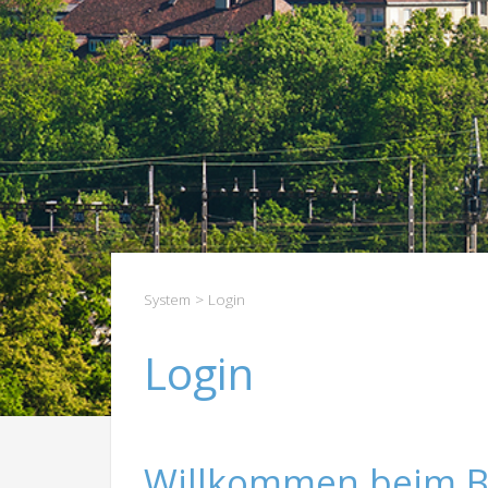
System
> Login
Login
Willkommen beim B