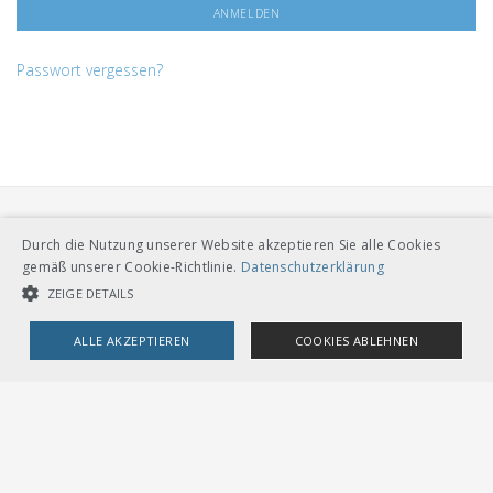
Passwort vergessen?
Durch die Nutzung unserer Website akzeptieren Sie alle Cookies
gemäß unserer Cookie-Richtlinie.
Datenschutzerklärung
ZEIGE DETAILS
VERBAND ÖFFENTLICHER VERKEHR
ALLE AKZEPTIEREN
COOKIES ABLEHNEN
Dählhölzliweg 12
CH-3005 Bern
Tel. Direktkontakt zum VöV-Team
UNBEDINGT NOTWENDIGE COOKIES
LEISTUNGSCOOKIES
info@voev.ch
Lageplan
TARGETING-COOKIES
OMBUDSSTELLEN
Deutschschweiz