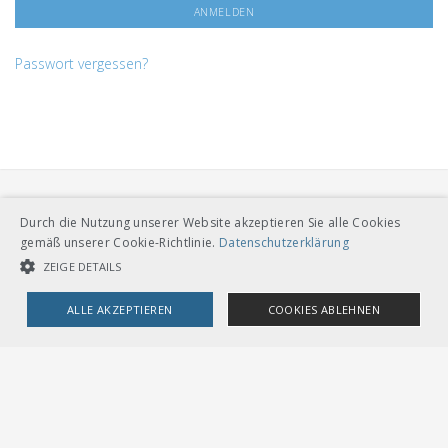
Passwort vergessen?
Durch die Nutzung unserer Website akzeptieren Sie alle Cookies
gemäß unserer Cookie-Richtlinie.
Datenschutzerklärung
ZEIGE DETAILS
VERBAND ÖFFENTLICHER VERKEHR
ALLE AKZEPTIEREN
COOKIES ABLEHNEN
Dählhölzliweg 12
CH-3005 Bern
Tel. Direktkontakt zum VöV-Team
UNBEDINGT NOTWENDIGE COOKIES
LEISTUNGSCOOKIES
info@voev.ch
Lageplan
TARGETING-COOKIES
OMBUDSSTELLEN
Deutschschweiz