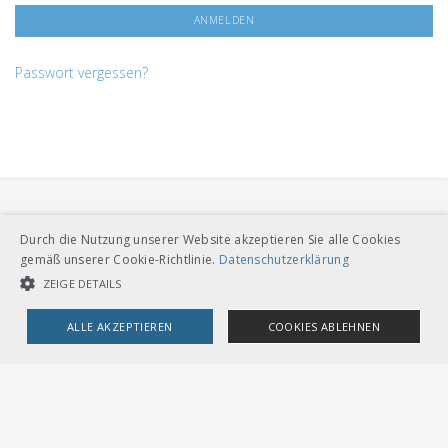
Passwort vergessen?
Durch die Nutzung unserer Website akzeptieren Sie alle Cookies
gemäß unserer Cookie-Richtlinie.
Datenschutzerklärung
ZEIGE DETAILS
VERBAND ÖFFENTLICHER VERKEHR
Dählhölzliweg 12
ALLE AKZEPTIEREN
COOKIES ABLEHNEN
CH-3005 Bern
Tel. Direktkontakt zum VöV-Team
info@voev.ch
UNBEDINGT NOTWENDIGE COOKIES
LEISTUNGSCOOKIES
Lageplan
TARGETING-COOKIES
OMBUDSSTELLEN
Deutschschweiz