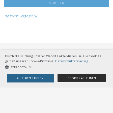
Passwort vergessen?
Durch die Nutzung unserer Website akzeptieren Sie alle Cookies
gemäß unserer Cookie-Richtlinie.
Datenschutzerklärung
ZEIGE DETAILS
VERBAND ÖFFENTLICHER VERKEHR
ALLE AKZEPTIEREN
COOKIES ABLEHNEN
Dählhölzliweg 12
CH-3005 Bern
Tel. Direktkontakt zum VöV-Team
UNBEDINGT NOTWENDIGE COOKIES
LEISTUNGSCOOKIES
info@voev.ch
Lageplan
TARGETING-COOKIES
OMBUDSSTELLEN
Deutschschweiz