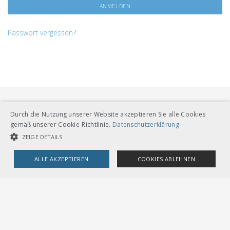
Passwort vergessen?
Durch die Nutzung unserer Website akzeptieren Sie alle Cookies
gemäß unserer Cookie-Richtlinie.
Datenschutzerklärung
ZEIGE DETAILS
VERBAND ÖFFENTLICHER VERKEHR
ALLE AKZEPTIEREN
COOKIES ABLEHNEN
Dählhölzliweg 12
CH-3005 Bern
Tel. Direktkontakt zum VöV-Team
UNBEDINGT NOTWENDIGE COOKIES
LEISTUNGSCOOKIES
info@voev.ch
Lageplan
TARGETING-COOKIES
OMBUDSSTELLEN
Deutschschweiz