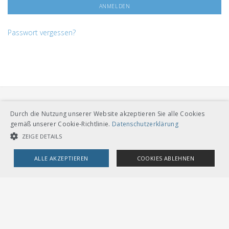
Passwort vergessen?
Durch die Nutzung unserer Website akzeptieren Sie alle Cookies
gemäß unserer Cookie-Richtlinie.
Datenschutzerklärung
ZEIGE DETAILS
VERBAND ÖFFENTLICHER VERKEHR
ALLE AKZEPTIEREN
COOKIES ABLEHNEN
Dählhölzliweg 12
CH-3005 Bern
Tel. Direktkontakt zum VöV-Team
UNBEDINGT NOTWENDIGE COOKIES
LEISTUNGSCOOKIES
info@voev.ch
Lageplan
TARGETING-COOKIES
OMBUDSSTELLEN
Deutschschweiz