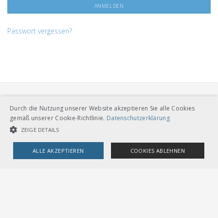
Passwort vergessen?
Durch die Nutzung unserer Website akzeptieren Sie alle Cookies
gemäß unserer Cookie-Richtlinie.
Datenschutzerklärung
ZEIGE DETAILS
VERBAND ÖFFENTLICHER VERKEHR
ALLE AKZEPTIEREN
COOKIES ABLEHNEN
Dählhölzliweg 12
CH-3005 Bern
Tel. Direktkontakt zum VöV-Team
UNBEDINGT NOTWENDIGE COOKIES
LEISTUNGSCOOKIES
info@voev.ch
Lageplan
TARGETING-COOKIES
OMBUDSSTELLEN
Deutschschweiz