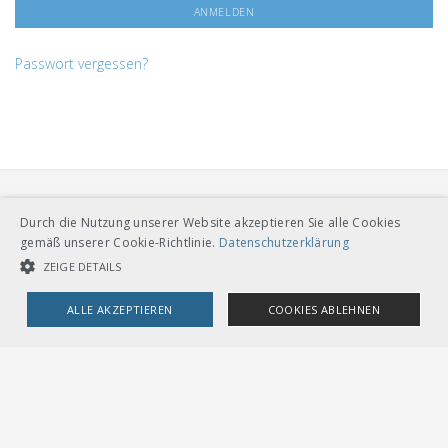
Passwort vergessen?
Durch die Nutzung unserer Website akzeptieren Sie alle Cookies
gemäß unserer Cookie-Richtlinie.
Datenschutzerklärung
ZEIGE DETAILS
VERBAND ÖFFENTLICHER VERKEHR
ALLE AKZEPTIEREN
COOKIES ABLEHNEN
Dählhölzliweg 12
CH-3005 Bern
Tel. Direktkontakt zum VöV-Team
UNBEDINGT NOTWENDIGE COOKIES
LEISTUNGSCOOKIES
info@voev.ch
Lageplan
TARGETING-COOKIES
OMBUDSSTELLEN
Deutschschweiz