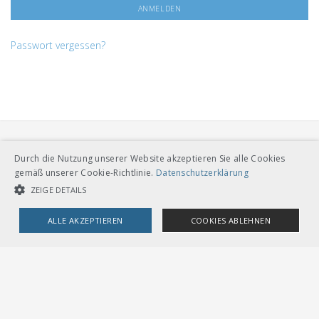
Passwort vergessen?
Durch die Nutzung unserer Website akzeptieren Sie alle Cookies
gemäß unserer Cookie-Richtlinie.
Datenschutzerklärung
ZEIGE DETAILS
VERBAND ÖFFENTLICHER VERKEHR
ALLE AKZEPTIEREN
COOKIES ABLEHNEN
Dählhölzliweg 12
CH-3005 Bern
Tel. Direktkontakt zum VöV-Team
UNBEDINGT NOTWENDIGE COOKIES
LEISTUNGSCOOKIES
info@voev.ch
Lageplan
TARGETING-COOKIES
OMBUDSSTELLEN
Deutschschweiz