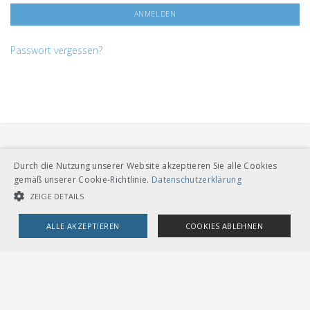
Passwort vergessen?
Durch die Nutzung unserer Website akzeptieren Sie alle Cookies
gemäß unserer Cookie-Richtlinie.
Datenschutzerklärung
ZEIGE DETAILS
VERBAND ÖFFENTLICHER VERKEHR
Dählhölzliweg 12
ALLE AKZEPTIEREN
COOKIES ABLEHNEN
CH-3005 Bern
Tel. Direktkontakt zum VöV-Team
info@voev.ch
UNBEDINGT NOTWENDIGE COOKIES
LEISTUNGSCOOKIES
Lageplan
TARGETING-COOKIES
OMBUDSSTELLEN
Deutschschweiz