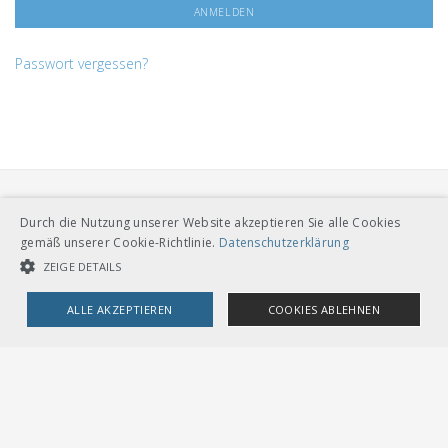
Passwort vergessen?
Durch die Nutzung unserer Website akzeptieren Sie alle Cookies
gemäß unserer Cookie-Richtlinie.
Datenschutzerklärung
ZEIGE DETAILS
VERBAND ÖFFENTLICHER VERKEHR
ALLE AKZEPTIEREN
COOKIES ABLEHNEN
Dählhölzliweg 12
CH-3005 Bern
Tel. Direktkontakt zum VöV-Team
UNBEDINGT NOTWENDIGE COOKIES
LEISTUNGSCOOKIES
info@voev.ch
Lageplan
TARGETING-COOKIES
OMBUDSSTELLEN
Deutschschweiz