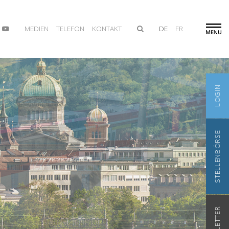
MEDIEN
TELEFON
KONTAKT
DE
FR
LOGIN
STELLENBÖRSE
NEWSLETTER