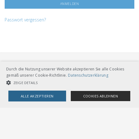
Passwort vergessen?
Durch die Nutzung unserer Website akzeptieren Sie alle Cookies
gemäß unserer Cookie-Richtlinie.
Datenschutzerklärung
ZEIGE DETAILS
VERBAND ÖFFENTLICHER VERKEHR
ALLE AKZEPTIEREN
COOKIES ABLEHNEN
Dählhölzliweg 12
CH-3005 Bern
Tel. Direktkontakt zum VöV-Team
UNBEDINGT NOTWENDIGE COOKIES
LEISTUNGSCOOKIES
info@voev.ch
Lageplan
TARGETING-COOKIES
OMBUDSSTELLEN
Deutschschweiz