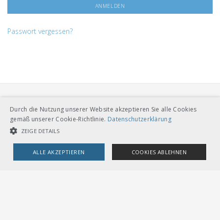
Passwort vergessen?
Durch die Nutzung unserer Website akzeptieren Sie alle Cookies
gemäß unserer Cookie-Richtlinie.
Datenschutzerklärung
ZEIGE DETAILS
VERBAND ÖFFENTLICHER VERKEHR
ALLE AKZEPTIEREN
COOKIES ABLEHNEN
Dählhölzliweg 12
CH-3005 Bern
Tel. Direktkontakt zum VöV-Team
UNBEDINGT NOTWENDIGE COOKIES
LEISTUNGSCOOKIES
info@voev.ch
Lageplan
TARGETING-COOKIES
OMBUDSSTELLEN
Deutschschweiz