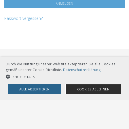
Passwort vergessen?
Durch die Nutzung unserer Website akzeptieren Sie alle Cookies
gemäß unserer Cookie-Richtlinie.
Datenschutzerklärung
ZEIGE DETAILS
VERBAND ÖFFENTLICHER VERKEHR
ALLE AKZEPTIEREN
COOKIES ABLEHNEN
Dählhölzliweg 12
CH-3005 Bern
Tel. Direktkontakt zum VöV-Team
UNBEDINGT NOTWENDIGE COOKIES
LEISTUNGSCOOKIES
info@voev.ch
Lageplan
TARGETING-COOKIES
OMBUDSSTELLEN
Deutschschweiz