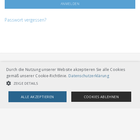
Passwort vergessen?
Durch die Nutzung unserer Website akzeptieren Sie alle Cookies
gemäß unserer Cookie-Richtlinie.
Datenschutzerklärung
ZEIGE DETAILS
VERBAND ÖFFENTLICHER VERKEHR
ALLE AKZEPTIEREN
COOKIES ABLEHNEN
Dählhölzliweg 12
CH-3005 Bern
Tel. Direktkontakt zum VöV-Team
UNBEDINGT NOTWENDIGE COOKIES
LEISTUNGSCOOKIES
info@voev.ch
Lageplan
TARGETING-COOKIES
OMBUDSSTELLEN
Deutschschweiz