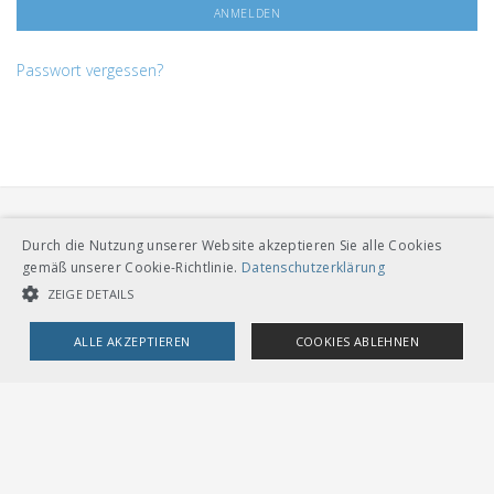
Passwort vergessen?
Durch die Nutzung unserer Website akzeptieren Sie alle Cookies
gemäß unserer Cookie-Richtlinie.
Datenschutzerklärung
ZEIGE DETAILS
VERBAND ÖFFENTLICHER VERKEHR
ALLE AKZEPTIEREN
COOKIES ABLEHNEN
Dählhölzliweg 12
CH-3005 Bern
Tel. Direktkontakt zum VöV-Team
UNBEDINGT NOTWENDIGE COOKIES
LEISTUNGSCOOKIES
info@voev.ch
Lageplan
TARGETING-COOKIES
OMBUDSSTELLEN
Deutschschweiz