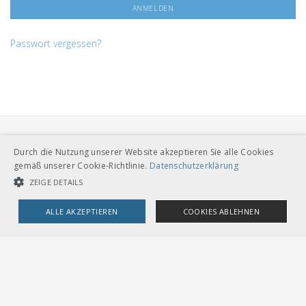
Passwort vergessen?
Durch die Nutzung unserer Website akzeptieren Sie alle Cookies
gemäß unserer Cookie-Richtlinie.
Datenschutzerklärung
ZEIGE DETAILS
VERBAND ÖFFENTLICHER VERKEHR
ALLE AKZEPTIEREN
COOKIES ABLEHNEN
Dählhölzliweg 12
CH-3005 Bern
Tel. Direktkontakt zum VöV-Team
UNBEDINGT NOTWENDIGE COOKIES
LEISTUNGSCOOKIES
info@voev.ch
Lageplan
TARGETING-COOKIES
OMBUDSSTELLEN
Deutschschweiz