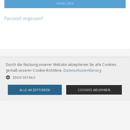
Passwort vergessen?
Durch die Nutzung unserer Website akzeptieren Sie alle Cookies
gemäß unserer Cookie-Richtlinie.
Datenschutzerklärung
ZEIGE DETAILS
VERBAND ÖFFENTLICHER VERKEHR
ALLE AKZEPTIEREN
COOKIES ABLEHNEN
Dählhölzliweg 12
CH-3005 Bern
Tel. Direktkontakt zum VöV-Team
UNBEDINGT NOTWENDIGE COOKIES
LEISTUNGSCOOKIES
info@voev.ch
Lageplan
TARGETING-COOKIES
OMBUDSSTELLEN
Deutschschweiz