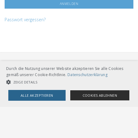
Passwort vergessen?
Durch die Nutzung unserer Website akzeptieren Sie alle Cookies
gemäß unserer Cookie-Richtlinie.
Datenschutzerklärung
ZEIGE DETAILS
VERBAND ÖFFENTLICHER VERKEHR
ALLE AKZEPTIEREN
COOKIES ABLEHNEN
Dählhölzliweg 12
CH-3005 Bern
Tel. Direktkontakt zum VöV-Team
UNBEDINGT NOTWENDIGE COOKIES
LEISTUNGSCOOKIES
info@voev.ch
Lageplan
TARGETING-COOKIES
OMBUDSSTELLEN
Deutschschweiz