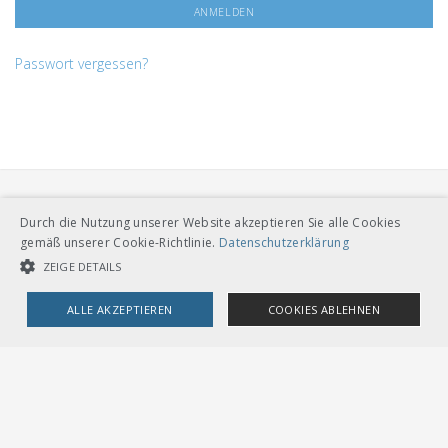
Passwort vergessen?
Durch die Nutzung unserer Website akzeptieren Sie alle Cookies
gemäß unserer Cookie-Richtlinie.
Datenschutzerklärung
ZEIGE DETAILS
VERBAND ÖFFENTLICHER VERKEHR
ALLE AKZEPTIEREN
COOKIES ABLEHNEN
Dählhölzliweg 12
CH-3005 Bern
Tel. Direktkontakt zum VöV-Team
UNBEDINGT NOTWENDIGE COOKIES
LEISTUNGSCOOKIES
info@voev.ch
Lageplan
TARGETING-COOKIES
OMBUDSSTELLEN
Deutschschweiz