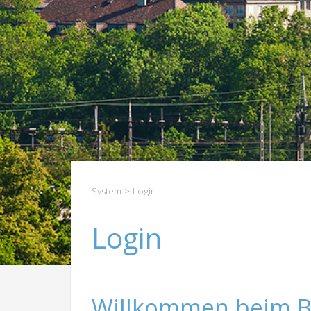
System
> Login
Login
Willkommen beim B