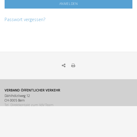
Passwort vergessen?
VERBAND ÖFFENTLICHER VERKEHR
Dählhölzliweg 12
CH-3005 Bern
Tel. Direktkontakt zum VöV-Team
info@voev.ch
Lageplan
OMBUDSSTELLEN
Deutschschweiz