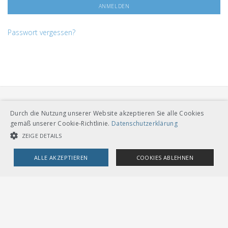
Passwort vergessen?
Durch die Nutzung unserer Website akzeptieren Sie alle Cookies
gemäß unserer Cookie-Richtlinie.
Datenschutzerklärung
ZEIGE DETAILS
VERBAND ÖFFENTLICHER VERKEHR
ALLE AKZEPTIEREN
COOKIES ABLEHNEN
Dählhölzliweg 12
CH-3005 Bern
Tel. Direktkontakt zum VöV-Team
UNBEDINGT NOTWENDIGE COOKIES
LEISTUNGSCOOKIES
info@voev.ch
Lageplan
TARGETING-COOKIES
OMBUDSSTELLEN
Deutschschweiz