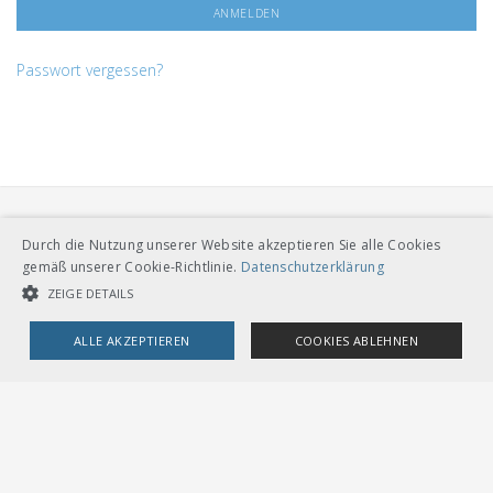
Passwort vergessen?
Durch die Nutzung unserer Website akzeptieren Sie alle Cookies
gemäß unserer Cookie-Richtlinie.
Datenschutzerklärung
ZEIGE DETAILS
VERBAND ÖFFENTLICHER VERKEHR
ALLE AKZEPTIEREN
COOKIES ABLEHNEN
Dählhölzliweg 12
CH-3005 Bern
Tel. Direktkontakt zum VöV-Team
UNBEDINGT NOTWENDIGE COOKIES
LEISTUNGSCOOKIES
info@voev.ch
Lageplan
TARGETING-COOKIES
OMBUDSSTELLEN
Deutschschweiz