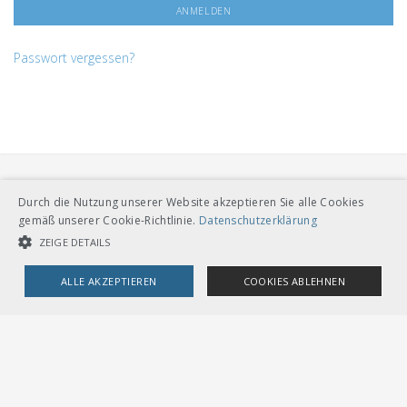
Passwort vergessen?
Durch die Nutzung unserer Website akzeptieren Sie alle Cookies
gemäß unserer Cookie-Richtlinie.
Datenschutzerklärung
ZEIGE DETAILS
VERBAND ÖFFENTLICHER VERKEHR
ALLE AKZEPTIEREN
COOKIES ABLEHNEN
Dählhölzliweg 12
CH-3005 Bern
Tel. Direktkontakt zum VöV-Team
UNBEDINGT NOTWENDIGE COOKIES
LEISTUNGSCOOKIES
info@voev.ch
Lageplan
TARGETING-COOKIES
OMBUDSSTELLEN
Deutschschweiz