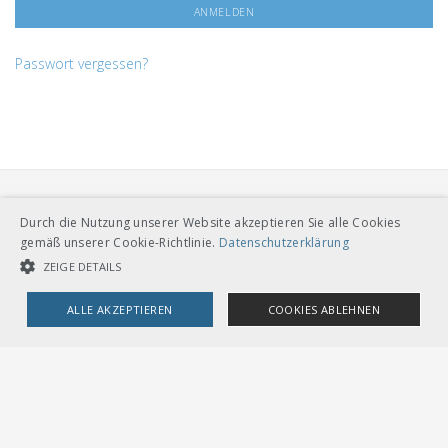
Passwort vergessen?
Durch die Nutzung unserer Website akzeptieren Sie alle Cookies
gemäß unserer Cookie-Richtlinie.
Datenschutzerklärung
ZEIGE DETAILS
VERBAND ÖFFENTLICHER VERKEHR
ALLE AKZEPTIEREN
COOKIES ABLEHNEN
Dählhölzliweg 12
CH-3005 Bern
Tel. Direktkontakt zum VöV-Team
UNBEDINGT NOTWENDIGE COOKIES
LEISTUNGSCOOKIES
info@voev.ch
Lageplan
TARGETING-COOKIES
OMBUDSSTELLEN
Deutschschweiz