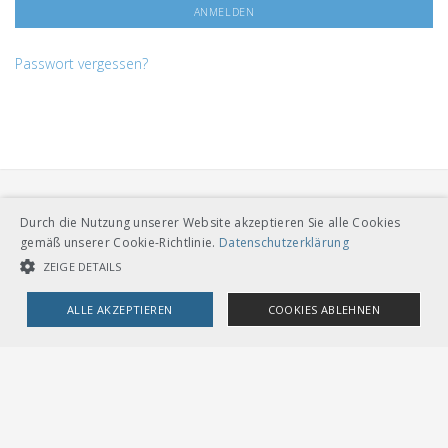
Passwort vergessen?
Durch die Nutzung unserer Website akzeptieren Sie alle Cookies
gemäß unserer Cookie-Richtlinie.
Datenschutzerklärung
ZEIGE DETAILS
VERBAND ÖFFENTLICHER VERKEHR
ALLE AKZEPTIEREN
COOKIES ABLEHNEN
Dählhölzliweg 12
CH-3005 Bern
Tel. Direktkontakt zum VöV-Team
UNBEDINGT NOTWENDIGE COOKIES
LEISTUNGSCOOKIES
info@voev.ch
Lageplan
TARGETING-COOKIES
OMBUDSSTELLEN
Deutschschweiz