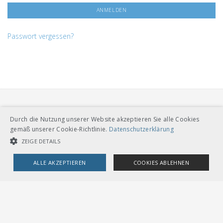
Passwort vergessen?
Durch die Nutzung unserer Website akzeptieren Sie alle Cookies
gemäß unserer Cookie-Richtlinie.
Datenschutzerklärung
ZEIGE DETAILS
VERBAND ÖFFENTLICHER VERKEHR
Dählhölzliweg 12
ALLE AKZEPTIEREN
COOKIES ABLEHNEN
CH-3005 Bern
Tel. Direktkontakt zum VöV-Team
info@voev.ch
UNBEDINGT NOTWENDIGE COOKIES
LEISTUNGSCOOKIES
Lageplan
TARGETING-COOKIES
OMBUDSSTELLEN
Deutschschweiz