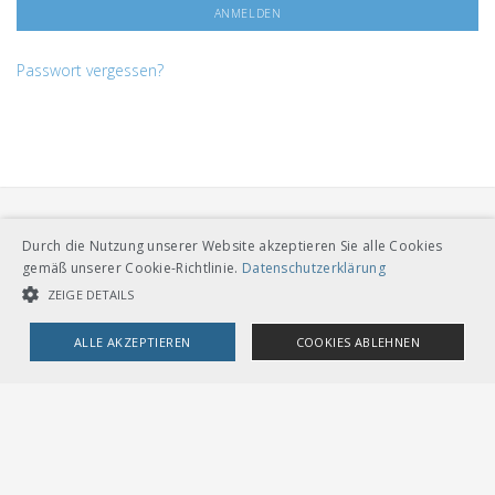
Passwort vergessen?
Durch die Nutzung unserer Website akzeptieren Sie alle Cookies
gemäß unserer Cookie-Richtlinie.
Datenschutzerklärung
ZEIGE DETAILS
VERBAND ÖFFENTLICHER VERKEHR
ALLE AKZEPTIEREN
COOKIES ABLEHNEN
Dählhölzliweg 12
CH-3005 Bern
Tel. Direktkontakt zum VöV-Team
UNBEDINGT NOTWENDIGE COOKIES
LEISTUNGSCOOKIES
info@voev.ch
Lageplan
TARGETING-COOKIES
OMBUDSSTELLEN
Deutschschweiz