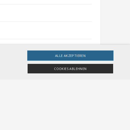
ALLE AKZEPTIEREN
gement
COOKIES ABLEHNEN
ingt erforderlichen Cookies nicht ordnungsgemäß