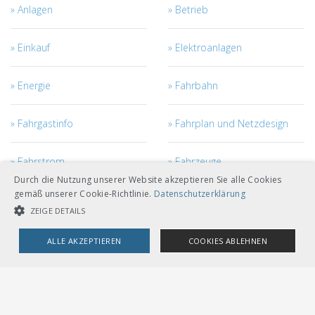
Anlagen
Betrieb
Einkauf
Elektroanlagen
Energie
Fahrbahn
Fahrgastinfo
Fahrplan und Netzdesign
Fahrstrom
Fahrzeuge
Durch die Nutzung unserer Website akzeptieren Sie alle Cookies
gemäß unserer Cookie-Richtlinie.
Datenschutzerklärung
Fahrzeugmanagement
Ingenieurbau
ZEIGE DETAILS
Kabel
Netzzugang
ALLE AKZEPTIEREN
COOKIES ABLEHNEN
UNBEDINGT NOTWENDIGE COOKIES
LEISTUNGSCOOKIES
Personal
Projekt- und Bau-
Management
TARGETING-COOKIES