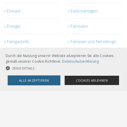
Einkauf
Elektroanlagen
Energie
Fahrbahn
Fahrgastinfo
Fahrplan und Netzdesign
Durch die Nutzung unserer Website akzeptieren Sie alle Cookies
Fahrstrom
Fahrzeuge
gemäß unserer Cookie-Richtlinie.
Datenschutzerklärung
ZEIGE DETAILS
Fahrzeugmanagement
Ingenieurbau
ALLE AKZEPTIEREN
COOKIES ABLEHNEN
Kabel
Netzzugang
UNBEDINGT NOTWENDIGE COOKIES
LEISTUNGSCOOKIES
Personal
Projekt- und Bau-
TARGETING-COOKIES
Management
Risiko - Sicherheit -
RTE
Unbedingt notwendige Cookies
Leistungscookies