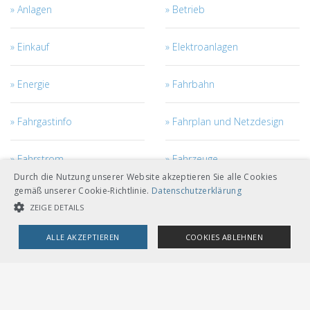
Anlagen
Betrieb
Einkauf
Elektroanlagen
Energie
Fahrbahn
Fahrgastinfo
Fahrplan und Netzdesign
Fahrstrom
Fahrzeuge
Durch die Nutzung unserer Website akzeptieren Sie alle Cookies
gemäß unserer Cookie-Richtlinie.
Datenschutzerklärung
Fahrzeugmanagement
Ingenieurbau
ZEIGE DETAILS
Kabel
Netzzugang
ALLE AKZEPTIEREN
COOKIES ABLEHNEN
UNBEDINGT NOTWENDIGE COOKIES
LEISTUNGSCOOKIES
Personal
Projekt- und Bau-
Management
TARGETING-COOKIES