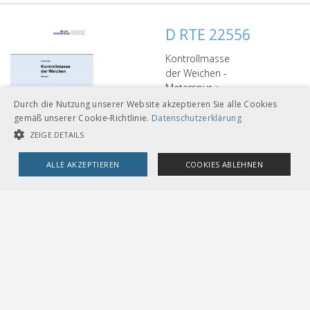
D RTE 22556
Kontrollmasse
der Weichen -
Meterspur
>
Mehr
Durch die Nutzung unserer Website akzeptieren Sie alle Cookies
CHF
54.00
gemäß unserer Cookie-Richtlinie.
Datenschutzerklärung
ZEIGE DETAILS
Download
ALLE AKZEPTIEREN
COOKIES ABLEHNEN
Gebunden A4
UNBEDINGT NOTWENDIGE COOKIES
LEISTUNGSCOOKIES
Loseblätter mit Ordner
TARGETING-COOKIES
A5
Unbedingt notwendige Cookies
Leistungscookies
Targeting-Cookies
D RTE 22564